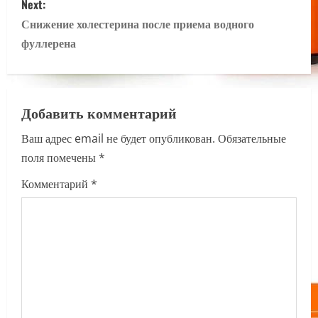
Next:
t
Снижение холестерина после приема водного
n
фуллерена
a
v
Добавить комментарий
i
Ваш адрес email не будет опубликован.
Обязательные
поля помечены
*
g
Комментарий
*
a
t
i
o
n