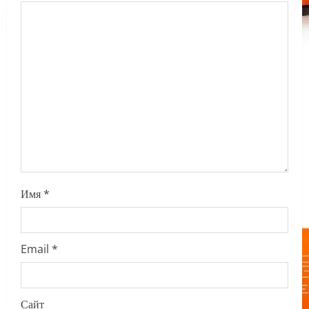
a
t
i
o
n
Имя
*
Email
*
Сайт