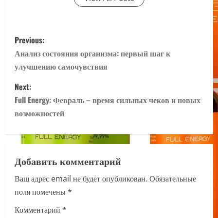
P
Previous:
o
Анализ состояния организма: первый шаг к
улучшению самочувствия
s
Next:
t
Full Energy: Февраль – время сильных чеков и новых
n
возможностей
a
v
Добавить комментарий
i
Ваш адрес email не будет опубликован.
Обязательные
поля помечены
*
g
Комментарий
*