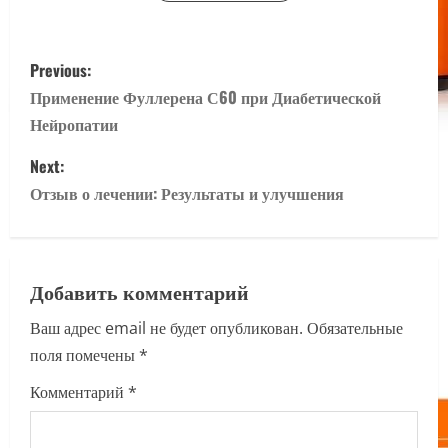
P
Previous:
o
Применение Фуллерена С60 при Диабетической
Нейропатии
s
Next:
t
Отзыв о лечении: Результаты и улучшения
n
a
Добавить комментарий
v
Ваш адрес email не будет опубликован.
Обязательные
i
поля помечены
*
g
Комментарий
*
a