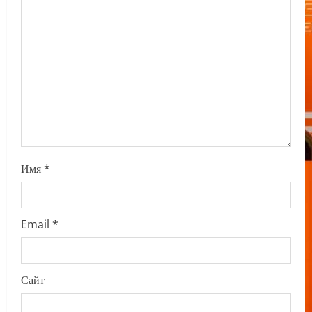
t
i
o
n
Имя
*
Email
*
Сайт