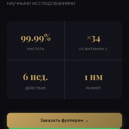
научными исследованиями.
99.99%
×34
ЧИСТОТА
VS ВИТАМИН C
6 нед.
1 нм
ДЕЙСТВИЕ
РАЗМЕР
Заказать фуллерен →