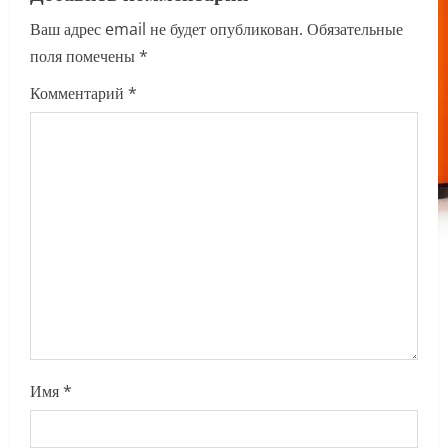
i
Ваш адрес email не будет опубликован.
Обязательные
поля помечены
*
g
Комментарий
*
a
t
i
o
n
Имя
*