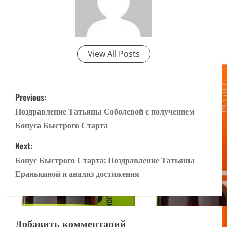
View All Posts
P
Previous:
o
Поздравление Татьяны Соболевой с получением
Бонуса Быстрого Старта
s
Next:
t
Бонус Быстрого Старта: Поздравление Татьяны
n
Еранькиной и анализ достижения
a
v
Добавить комментарий