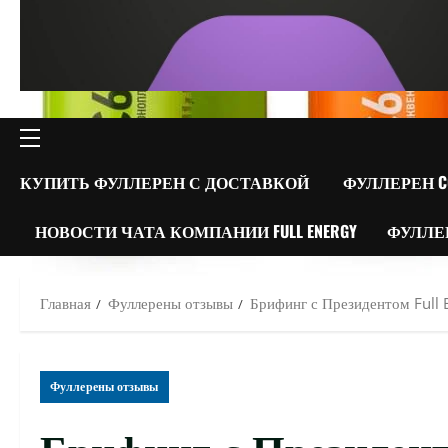
ОСНОВНОЕ
МЕНЮ
КУПИТЬ ФУЛЛЕРЕН С ДОСТАВКОЙ
ФУЛЛЕРЕН C
НОВОСТИ ЧАТА КОМПАНИИ FULL ENERGY
ФУЛЛЕ
Главная
Фуллерены отзывы
Брифинг с Президентом Full 
Фуллерены отзывы
Брифинг с Президенто