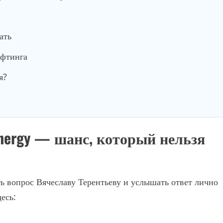
ать
ифтинга
я?
Energy — шанс, который нельзя
ть вопрос Вячеславу Терентьеву и услышать ответ лично
есь: