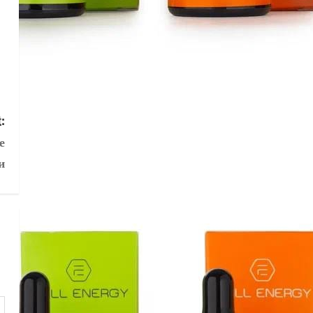
:
е
и