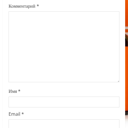
g
Комментарий
*
a
t
i
o
n
Имя
*
Email
*