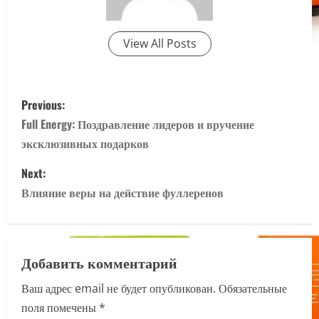
View All Posts
P
Previous:
o
Full Energy: Поздравление лидеров и вручение
эксклюзивных подарков
s
Next:
t
Влияние веры на действие фуллеренов
n
a
Добавить комментарий
v
Ваш адрес email не будет опубликован.
Обязательные
i
поля помечены
*