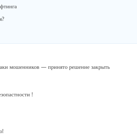
ифтинга
я?
 атаки мошенников — принято решение закрыть
зопастности !
ю!