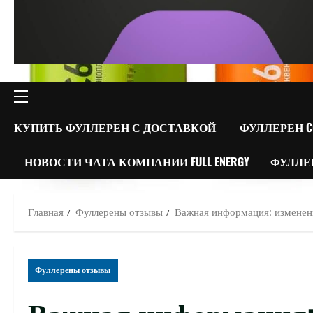
ОСНОВНОЕ
МЕНЮ
КУПИТЬ ФУЛЛЕРЕН С ДОСТАВКОЙ
ФУЛЛЕРЕН C
НОВОСТИ ЧАТА КОМПАНИИ FULL ENERGY
ФУЛЛЕ
Главная
Фуллерены отзывы
Важная информация: изменени
Фуллерены отзывы
Важная информация: 