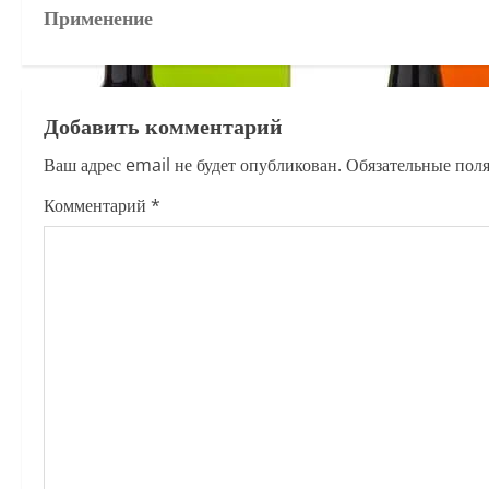
o
Применение
s
t
Добавить комментарий
n
Ваш адрес email не будет опубликован.
Обязательные пол
a
Комментарий
*
v
i
g
a
t
i