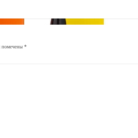
я помечены
*