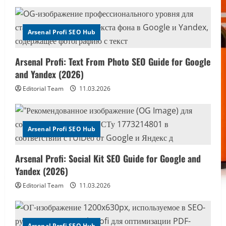
i
g
Arsenal Profi SEO Hub
a
Arsenal Profi: Text From Photo SEO Guide for Google
t
and Yandex (2026)
i
Editorial Team
11.03.2026
o
n
Arsenal Profi SEO Hub
Arsenal Profi: Social Kit SEO Guide for Google and
Yandex (2026)
Editorial Team
11.03.2026
Arsenal Profi SEO Hub