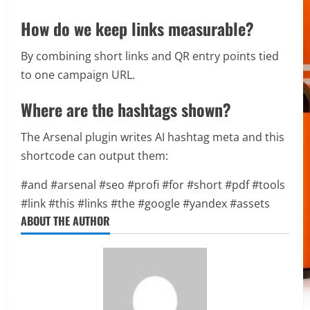
How do we keep links measurable?
By combining short links and QR entry points tied
to one campaign URL.
Where are the hashtags shown?
The Arsenal plugin writes AI hashtag meta and this
shortcode can output them:
#and
#arsenal
#seo
#profi
#for
#short
#pdf
#tools
#link
#this
#links
#the
#google
#yandex
#assets
ABOUT THE AUTHOR