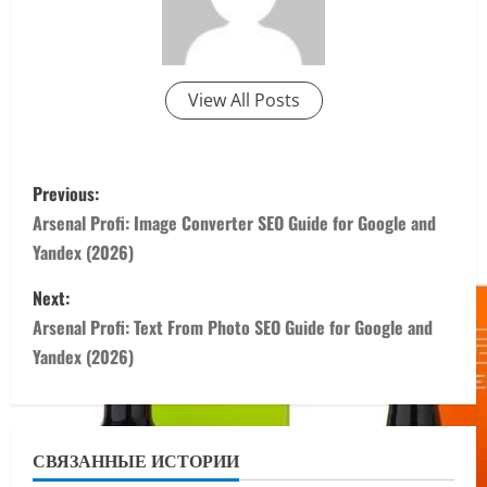
View All Posts
P
Previous:
o
Arsenal Profi: Image Converter SEO Guide for Google and
Yandex (2026)
s
Next:
t
Arsenal Profi: Text From Photo SEO Guide for Google and
n
Yandex (2026)
a
v
СВЯЗАННЫЕ ИСТОРИИ