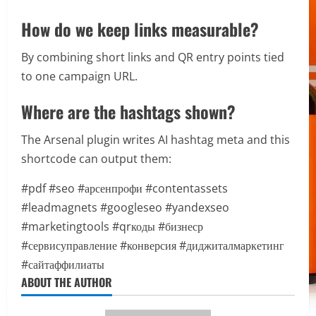
How do we keep links measurable?
By combining short links and QR entry points tied
to one campaign URL.
Where are the hashtags shown?
The Arsenal plugin writes AI hashtag meta and this
shortcode can output them:
#pdf
#seo
#арсенпрофи
#contentassets
#leadmagnets
#googleseo
#yandexseo
#marketingtools
#qrкоды
#бизнеср
#сервисуправление
#конверсия
#диджиталмаркетинг
#сайтаффилиаты
ABOUT THE AUTHOR