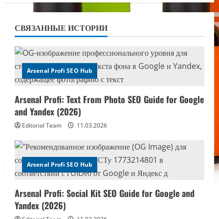
a
v
СВЯЗАННЫЕ ИСТОРИИ
i
g
Arsenal Profi SEO Hub
a
Arsenal Profi: Text From Photo SEO Guide for Google
t
and Yandex (2026)
i
Editorial Team
11.03.2026
o
n
Arsenal Profi SEO Hub
Arsenal Profi: Social Kit SEO Guide for Google and
Yandex (2026)