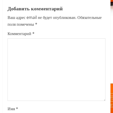
a
Добавить комментарий
v
Ваш адрес email не будет опубликован.
Обязательные
i
поля помечены
*
g
Комментарий
*
a
t
i
o
n
Имя
*