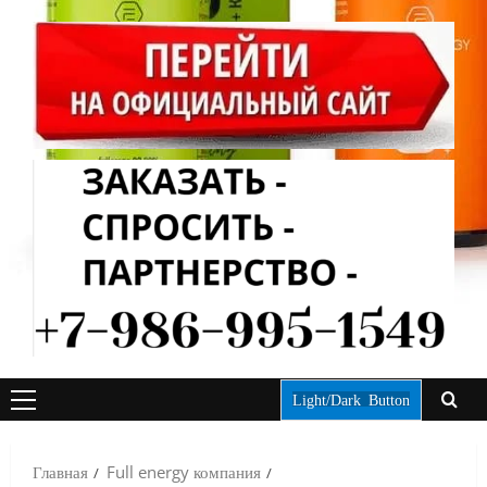
Light/Dark Button
ОСНОВНОЕ
МЕНЮ
Главная
Full energy компания