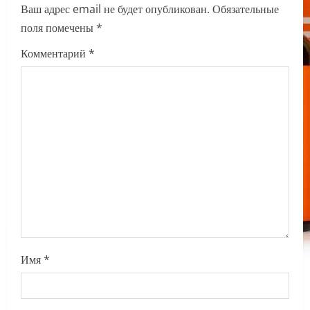
Ваш адрес email не будет опубликован.
Обязательные
i
поля помечены
*
g
Комментарий
*
a
t
i
o
n
Имя
*