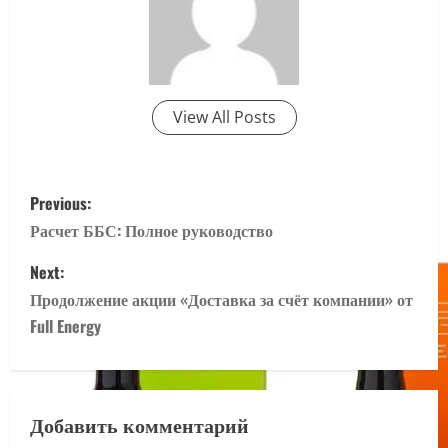
View All Posts
P
Previous:
o
Расчет ББС: Полное руководство
s
Next:
Продолжение акции «Доставка за счёт компании» от
t
Full Energy
n
a
Добавить комментарий
v