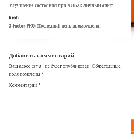
o
Улучшение состояния при ХОБЛ: личный опыт
s
Next:
X-Factor PRO: Последний день промоушена!
t
n
a
Добавить комментарий
Ваш адрес email не будет опубликован.
Обязательные
v
поля помечены
*
i
Комментарий
*
g
a
t
i