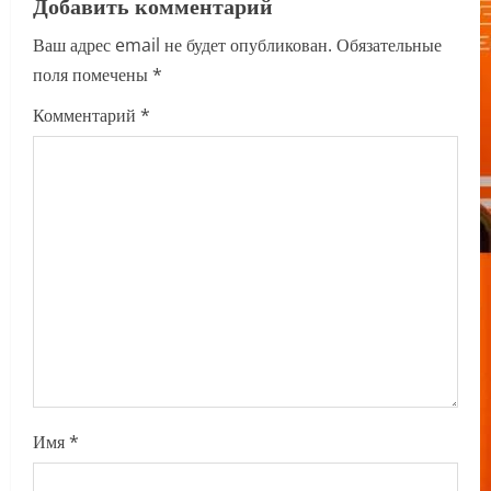
Добавить комментарий
v
Ваш адрес email не будет опубликован.
Обязательные
i
поля помечены
*
g
Комментарий
*
a
t
i
o
n
Имя
*