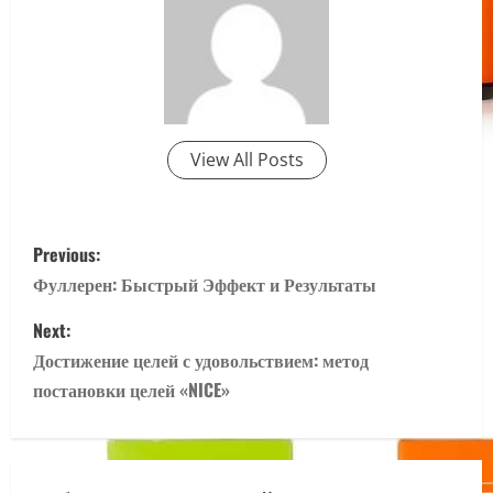
View All Posts
P
Previous:
o
Фуллерен: Быстрый Эффект и Результаты
s
Next:
Достижение целей с удовольствием: метод
t
постановки целей «NICE»
n
a