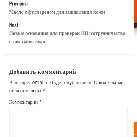
P
Previous:
o
Масло с фуллереном для заживления кожи
s
Next:
Новые основания для проверок ИП: сотрудничество
t
с самозанятыми
n
a
Добавить комментарий
v
Ваш адрес email не будет опубликован.
Обязательные
i
поля помечены
*
g
Комментарий
*
a
t