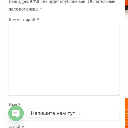
i
Ваш адрес email не будет опубликован.
Обязательные
поля помечены
*
g
Комментарий
*
a
t
i
o
n
Имя
*
Напишите нам тут
OPEN
Email
*