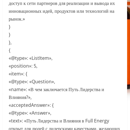
доступ к сети партнеров для реализации и вывода их
инновационных идей, продуктов или технологий на
рынок.»
}
}
},
{
«@type»: «ListItem»,
«position»: 5,
«item»: {
«@type»: «Question»,
«name»: «В чем заключается Путь Лидерства и
Влияния?»,
«acceptedAnswer»: {
«@type»: «Answer»,
«text»: «Путь Лидерства и Влияния в Full Energy
открыт для людей с лидерскими качествами, желающих