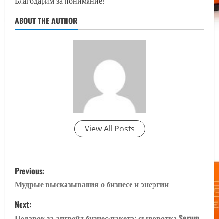
Благодарим за понимание!
ABOUT THE AUTHOR
View All Posts
P
Previous:
o
Мудрые высказывания о бизнесе и энергии
s
Next:
Подарок за апгрейд бизнес-пакета: сыворотка Serum