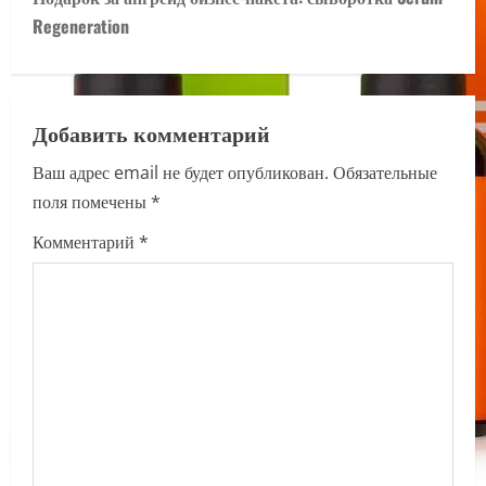
t
Regeneration
n
a
Добавить комментарий
v
Ваш адрес email не будет опубликован.
Обязательные
i
поля помечены
*
g
Комментарий
*
a
t
i
o
n