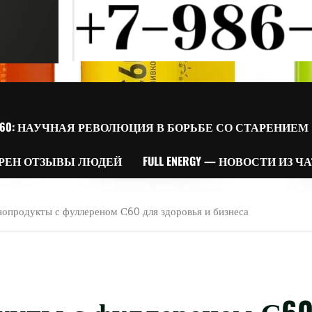
60: НАУЧНАЯ РЕВОЛЮЦИЯ В БОРЬБЕ СО СТАРЕНИЕМ
РЕН ОТЗЫВЫ ЛЮДЕЙ
FULL ENERGY — НОВОСТИ ИЗ Ч
анопродукты с фуллереном С60 для здоровья и бизнеса
одукты с фуллереном С6