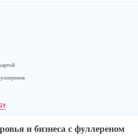
картой
фуллеренов
GY
оровья и бизнеса с фуллереном