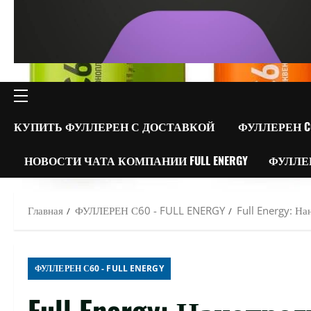
ОСНОВНОЕ
МЕНЮ
КУПИТЬ ФУЛЛЕРЕН С ДОСТАВКОЙ
ФУЛЛЕРЕН C
НОВОСТИ ЧАТА КОМПАНИИ FULL ENERGY
ФУЛЛЕ
Главная
ФУЛЛЕРЕН С60 - FULL ENERGY
Full Energy: Н
ФУЛЛЕРЕН С60 - FULL ENERGY
Full Energy: Нанопр