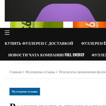
ОСНОВНОЕ
МЕНЮ
КУПИТЬ ФУЛЛЕРЕН С ДОСТАВКОЙ
ФУЛЛЕРЕН C
НОВОСТИ ЧАТА КОМПАНИИ FULL ENERGY
ФУЛЛЕ
Главная
Фуллерены отзывы
Результаты применения фуллер
Фуллерены отзывы
Результаты примене