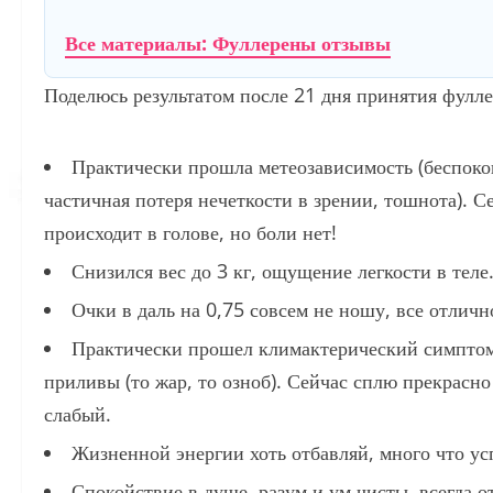
Все материалы: Фуллерены отзывы
Поделюсь результатом после 21 дня принятия фулле
Практически прошла метеозависимость (беспоко
частичная потеря нечеткости в зрении, тошнота). С
происходит в голове, но боли нет!
Снизился вес до 3 кг, ощущение легкости в теле
Очки в даль на 0,75 совсем не ношу, все отлич
Практически прошел климактерический симптом:
приливы (то жар, то озноб). Сейчас сплю прекрасно
слабый.
Жизненной энергии хоть отбавляй, много что усп
Спокойствие в душе, разум и ум чисты, всегда о