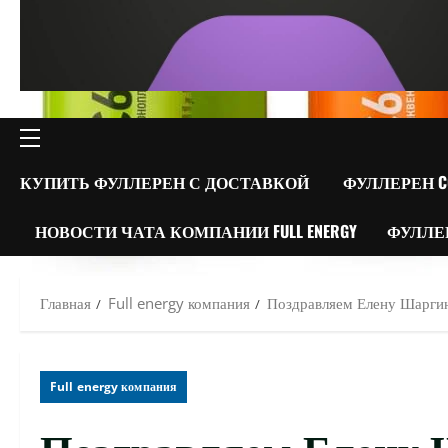
ОСНОВНОЕ
МЕНЮ
КУПИТЬ ФУЛЛЕРЕН С ДОСТАВКОЙ
ФУЛЛЕРЕН C
НОВОСТИ ЧАТА КОМПАНИИ FULL ENERGY
ФУЛЛЕ
Главная
Full energy компания
Поздравляем Елену Шаргин
Full energy компания
Поздравляем Елену 