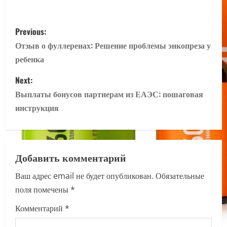
P
Previous:
o
Отзыв о фуллеренах: Решение проблемы энкопреза у
ребенка
s
Next:
t
Выплаты бонусов партнерам из ЕАЭС: пошаговая
n
инструкция
a
v
Добавить комментарий
i
Ваш адрес email не будет опубликован.
Обязательные
поля помечены
*
g
Комментарий
*
a