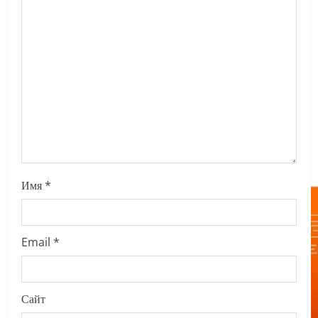
t
i
o
n
Имя
*
Email
*
Сайт