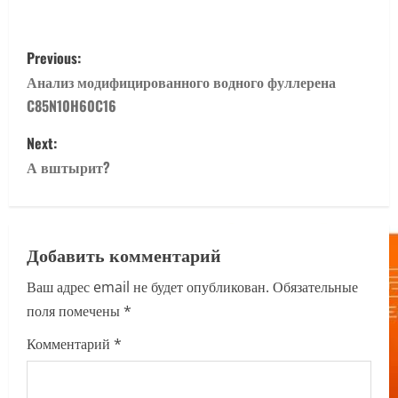
P
Previous:
o
Анализ модифицированного водного фуллерена
C85N10H60C16
s
Next:
t
А вштырит?
n
a
Добавить комментарий
v
Ваш адрес email не будет опубликован.
Обязательные
i
поля помечены
*
g
Комментарий
*
a