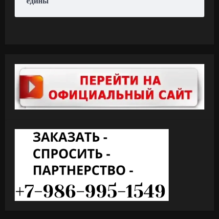
едины