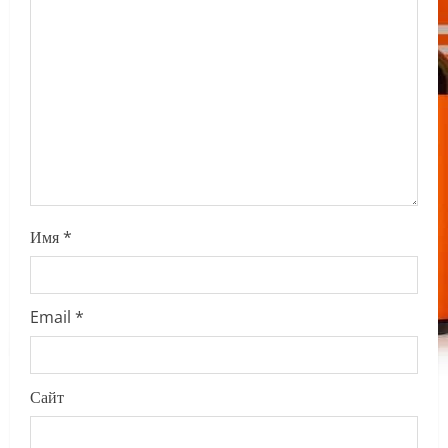
t
i
o
n
Имя
*
Email
*
Сайт