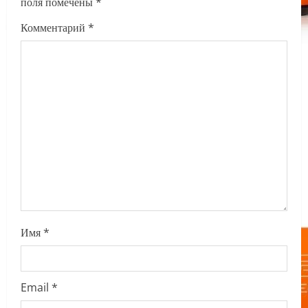
i
поля помечены
*
g
Комментарий
*
a
t
i
o
n
Имя
*
Email
*