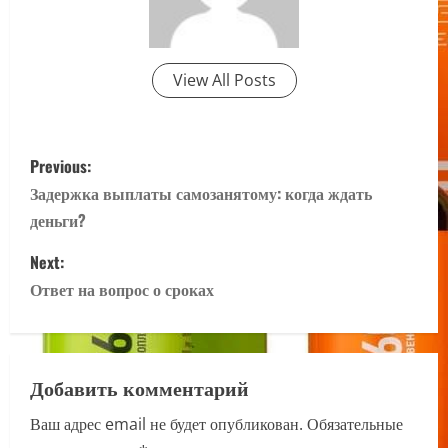
View All Posts
P
Previous:
o
Задержка выплаты самозанятому: когда ждать
деньги?
s
Next:
t
Ответ на вопрос о сроках
n
a
Добавить комментарий
v
Ваш адрес email не будет опубликован.
Обязательные