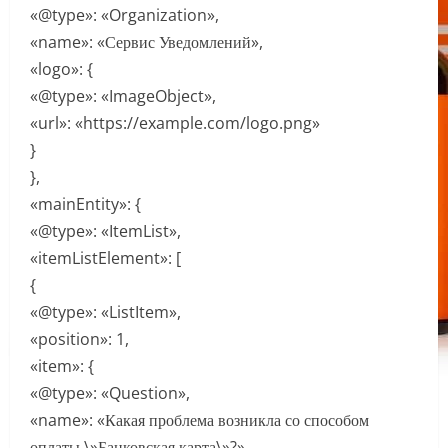
«@type»: «Organization»,
«name»: «Сервис Уведомлений»,
«logo»: {
«@type»: «ImageObject»,
«url»: «https://example.com/logo.png»
}
},
«mainEntity»: {
«@type»: «ItemList»,
«itemListElement»: [
{
«@type»: «ListItem»,
«position»: 1,
«item»: {
«@type»: «Question»,
«name»: «Какая проблема возникла со способом
оплаты \»Банковская карта\»?»,