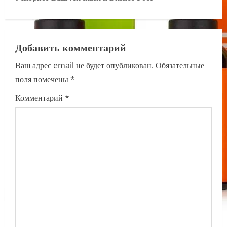
n
a
v
Добавить комментарий
i
Ваш адрес email не будет опубликован.
Обязательные
поля помечены
*
g
Комментарий
*
a
t
i
o
n