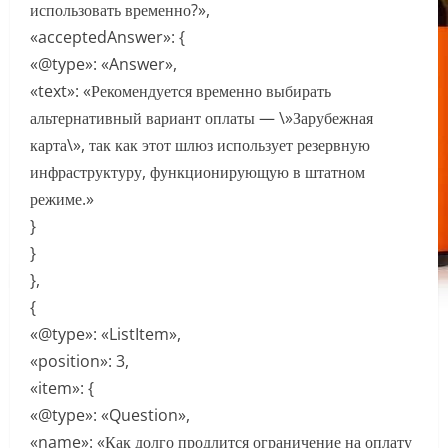
использовать временно?»,
«acceptedAnswer»: {
«@type»: «Answer»,
«text»: «Рекомендуется временно выбирать
альтернативный вариант оплаты — \»Зарубежная
карта\», так как этот шлюз использует резервную
инфраструктуру, функционирующую в штатном
режиме.»
}
}
},
{
«@type»: «ListItem»,
«position»: 3,
«item»: {
«@type»: «Question»,
«name»: «Как долго продлится ограничение на оплату