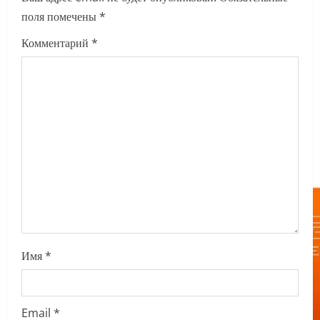
поля помечены
*
g
Комментарий
*
a
t
i
o
n
Имя
*
Email
*