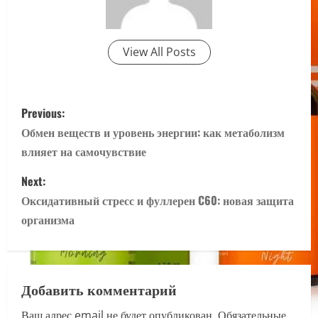
View All Posts
P
Previous:
o
Обмен веществ и уровень энергии: как метаболизм
влияет на самочувствие
s
Next:
t
Оксидативный стресс и фуллерен C60: новая защита
n
организма
a
v
Добавить комментарий
i
Ваш адрес email не будет опубликован.
Обязательные