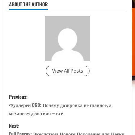
ABOUT THE AUTHOR
View All Posts
P
Previous:
o
Фуллерен C60: Почему дозировка не главное, а
механизм действия – всё
s
Next:
t
Full Energy: Экосистема Нового Поколения для Науки,