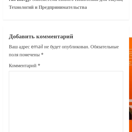
n
Технологий и Предпринимательства
a
v
Добавить комментарий
i
Ваш адрес email не будет опубликован.
Обязательные
поля помечены
*
g
Комментарий
*
a
t
i
o
n