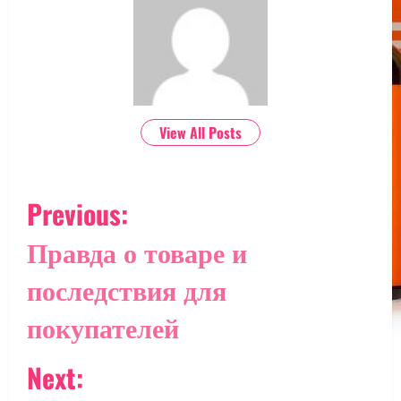
View All Posts
P
Previous:
o
Правда о товаре и
s
последствия для
t
покупателей
n
Next:
a