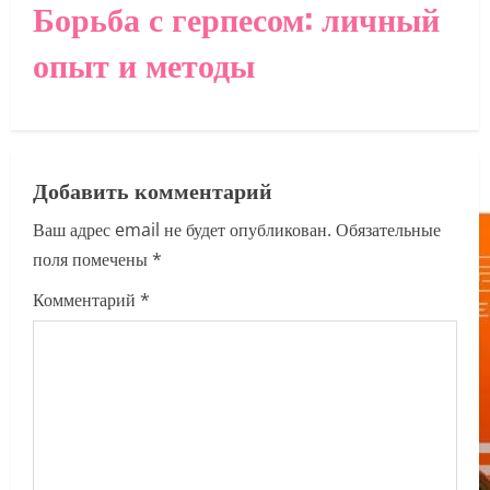
Борьба с герпесом: личный
v
опыт и методы
i
g
a
Добавить комментарий
t
Ваш адрес email не будет опубликован.
Обязательные
i
поля помечены
*
o
Комментарий
*
n