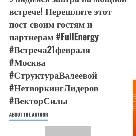
встрече! Перешлите этот
пост своим гостям и
партнерам #FullEnergy
#Встреча21февраля
#Москва
#СтруктураВалеевой
#НетворкингЛидеров
#ВекторСилы
ABOUT THE AUTHOR