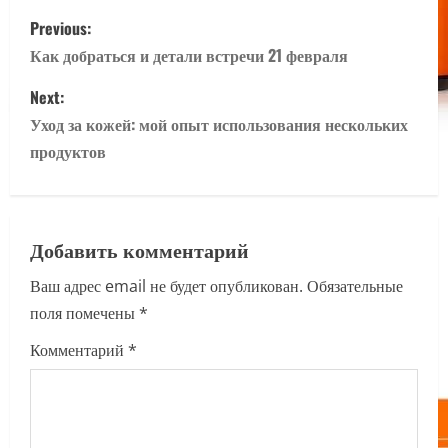
P
Previous:
o
Как добраться и детали встречи 21 февраля
s
Next:
Уход за кожей: мой опыт использования нескольких
t
продуктов
n
a
Добавить комментарий
v
Ваш адрес email не будет опубликован.
Обязательные
i
поля помечены
*
g
Комментарий
*
a
t