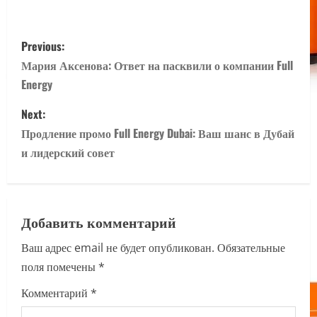
P
Previous:
o
Мария Аксенова: Ответ на пасквили о компании Full
Energy
s
Next:
t
Продление промо Full Energy Dubai: Ваш шанс в Дубай
n
и лидерский совет
a
v
Добавить комментарий
i
Ваш адрес email не будет опубликован.
Обязательные
поля помечены
*
g
Комментарий
*
a