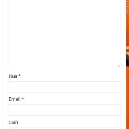
t
i
o
n
Имя
*
Email
*
Сайт