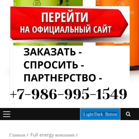
Light/Dark Button
ОСНОВНОЕ
МЕНЮ
Главная
Full energy компания