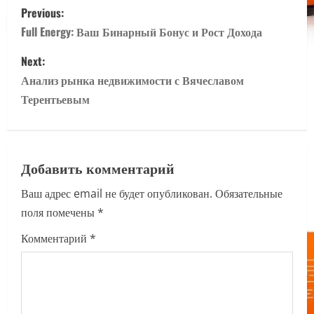
P
Previous:
o
Full Energy: Ваш Бинарный Бонус и Рост Дохода
s
Next:
Анализ рынка недвижимости с Вячеславом
t
Терентьевым
n
a
Добавить комментарий
v
Ваш адрес email не будет опубликован.
Обязательные
i
поля помечены
*
g
Комментарий
*
a
t