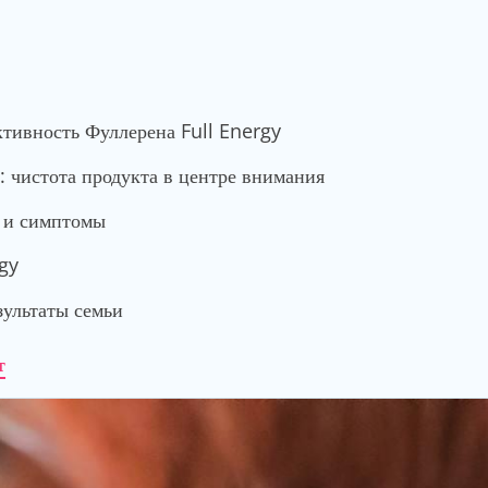
ктивность Фуллерена Full Energy
: чистота продукта в центре внимания
ы и симптомы
gy
зультаты семьи
т