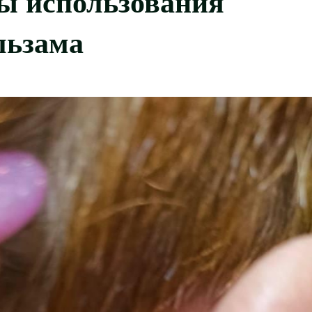
льзама