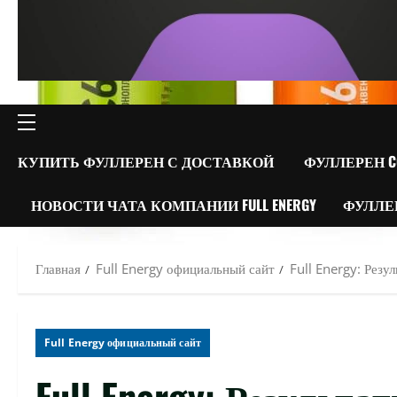
ОСНОВНОЕ
МЕНЮ
КУПИТЬ ФУЛЛЕРЕН С ДОСТАВКОЙ
ФУЛЛЕРЕН C
НОВОСТИ ЧАТА КОМПАНИИ FULL ENERGY
ФУЛЛЕ
Главная
Full Energy официальный сайт
Full Energy: Резу
Full Energy официальный сайт
Full Energy: Результ