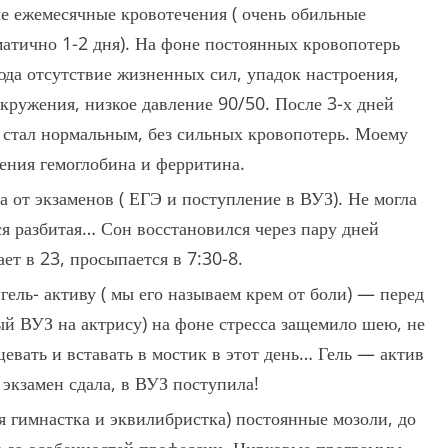
ые ежемесячные кровотечения ( очень обильные
матично 1-2 дня). На фоне постоянных кровопотерь
юда отсутствие жизненных сил, упадок настроения,
окружения, низкое давление 90/50. После 3-х дней
у стал нормальным, без сильных кровопотерь. Моему
ления гемоглобина и ферритина.
са от экзаменов ( ЕГЭ и поступление в ВУЗ). Не могла
вся разбитая… Сон восстановился через пару дней
ет в 23, просыпается в 7:30-8.
гель- активу ( мы его называем крем от боли) — перед
ный ВУЗ на актрису) на фоне стресса защемило шею, не
цевать и вставать в мостик в этот день… Гель — актив
 экзамен сдала, в ВУЗ поступила!
я гимнастка и эквилибристка) постоянные мозоли, до