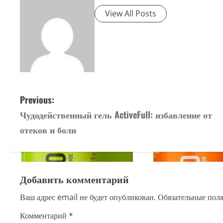
View All Posts
P
Previous:
Чудодейственный гель ActiveFull: избавление от
o
отеков и боли
s
t
Добавить комментарий
n
Ваш адрес email не будет опубликован.
Обязательные пол
a
Комментарий
*