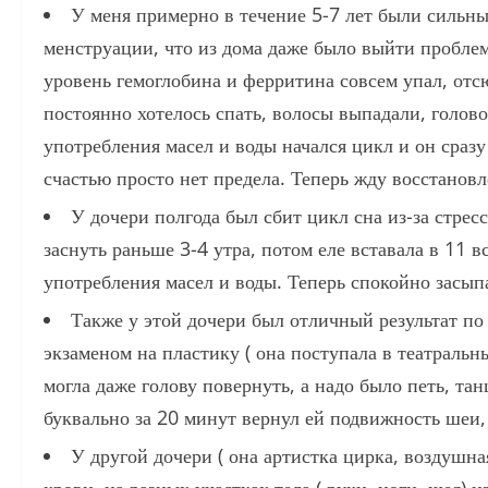
У меня примерно в течение 5-7 лет были сильн
менструации, что из дома даже было выйти пробле
уровень гемоглобина и ферритина совсем упал, отс
постоянно хотелось спать, волосы выпадали, голов
употребления масел и воды начался цикл и он сраз
счастью просто нет предела. Теперь жду восстанов
У дочери полгода был сбит цикл сна из-за стрес
заснуть раньше 3-4 утра, потом еле вставала в 11 
употребления масел и воды. Теперь спокойно засыпа
Также у этой дочери был отличный результат по 
экзаменом на пластику ( она поступала в театраль
могла даже голову повернуть, а надо было петь, тан
буквально за 20 минут вернул ей подвижность шеи,
У другой дочери ( она артистка цирка, воздушна