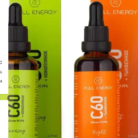
:
к
и