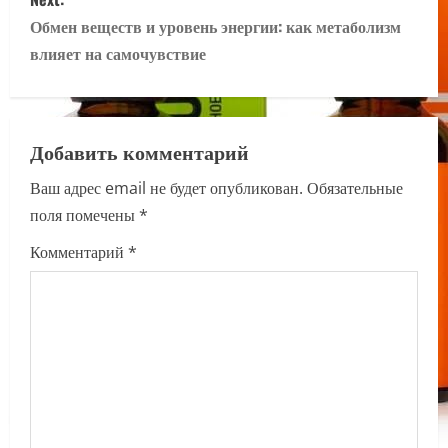
s
Обмен веществ и уровень энергии: как метаболизм
t
влияет на самочувствие
n
a
Добавить комментарий
v
Ваш адрес email не будет опубликован.
Обязательные
i
поля помечены
*
g
Комментарий
*
a
t
i
o