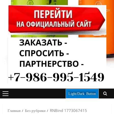
Light/Dark Button
ОСНОВНОЕ
МЕНЮ
Главная
Без рубрики
RNBind 1773067415