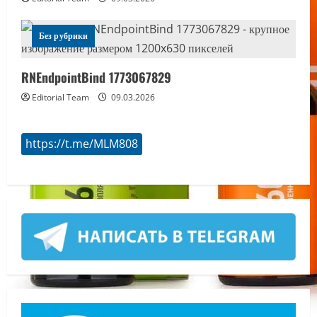
Без рубрики
RNEndpointBind 1773067829
Editorial Team
09.03.2026
https://t.me/MLM808