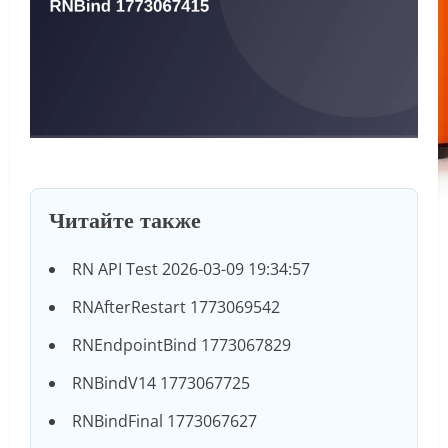
Читайте также
RN API Test 2026-03-09 19:34:57
RNAfterRestart 1773069542
RNEndpointBind 1773067829
RNBindV14 1773067725
RNBindFinal 1773067627