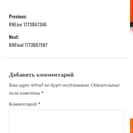
P
Previous:
o
RNLive 1773067346
s
Next:
RNFinal 1773067507
t
n
a
Добавить комментарий
Ваш адрес email не будет опубликован.
Обязательные
v
поля помечены
*
i
Комментарий
*
g
a