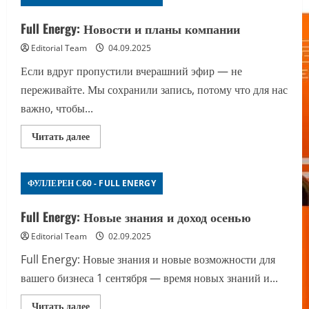
Моя
история»
Full Energy: Новости и планы компании
Editorial Team
04.09.2025
Если вдруг пропустили вчерашний эфир — не
переживайте. Мы сохранили запись, потому что для нас
важно, чтобы...
Прочитать
Читать далее
больше
о
Full
Energy:
ФУЛЛЕРЕН С60 - FULL ENERGY
Новости
и
планы
компании
Full Energy: Новые знания и доход осенью
Editorial Team
02.09.2025
Full Energy: Новые знания и новые возможности для
вашего бизнеса 1 сентября — время новых знаний и...
Прочитать
Читать далее