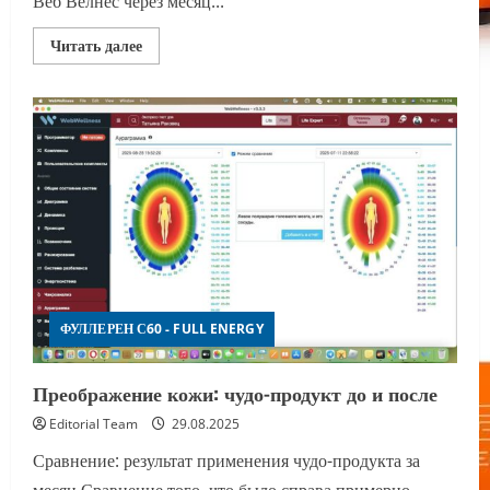
Веб Велнес через месяц...
Прочитать
Читать далее
больше
о
Диагностика
Веб
Велнес:
Результаты
приема
фуллеренов
ФУЛЛЕРЕН С60 - FULL ENERGY
Преображение кожи: чудо-продукт до и после
Editorial Team
29.08.2025
Сравнение: результат применения чудо-продукта за
месяц Сравнение того, что было справа примерно