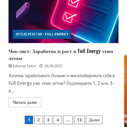
ФУЛЛЕРЕН С60 - FULL ENERGY
Чек-лист: Заработок и рост в Full Energy этим
летом
Editorial Team
26.08.2025
Хочешь зарабатывать больше и масштабировать себя в
Full Energy уже этим летом? Подтвердить 1, 2 или 3-
й...
Прочитать
Читать далее
больше
о
Чек-
Пагинация
лист:
1
2
3
4
…
13
Далее
Заработок
и