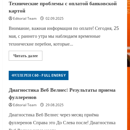
Технические проблемы с оплатой банковской
картой
Editorial Team
02.09.2025
Внимание, важная информация по оплате! Сегодня, 25
мая, с раннего утра мы наблюдаем временные
технические перебои, которые...
Прочитать
Читать далее
больше
о
Технические
проблемы
ФУЛЛЕРЕН С60 - FULL ENERGY
с
оплатой
банковской
картой
Диагностика Веб Велнес: Результаты приема
фуллеренов
Editorial Team
29.08.2025
Диагностика Веб Велнес через месяц приёма
фуллеренов Справа это До Слева после! Диагностика