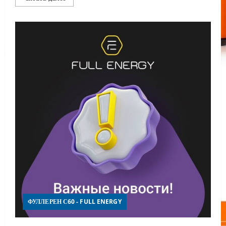
больше
о
Full
Energy:
Новые
знания
и
доход
осенью
ФУЛЛЕРЕН С60 - FULL ENERGY