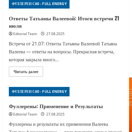
ФУЛЛЕРЕН С60 - FULL ENERGY
Нанопродукты
с
фуллереном
С60
Ответы Татьяны Валеевой: Итоги встречи 21
для
июля
здоровья
и
бизнеса
Editorial Team
27.08.2025
Встреча от 21.07: Ответы Татьяны Валеевой Татьяна
Валеева — ответы на вопросы. Прекрасная встреча,
которая закрыла много...
Прочитать
Читать далее
больше
о
Ответы
Татьяны
ФУЛЛЕРЕН С60 - FULL ENERGY
Валеевой:
Итоги
встречи
21
Фуллерены: Применение и Результаты
июля
Editorial Team
27.08.2025
Фуллерены и результаты их применения Валеева
Татьяна Александровна — врач-терапевт, коуч и тренер