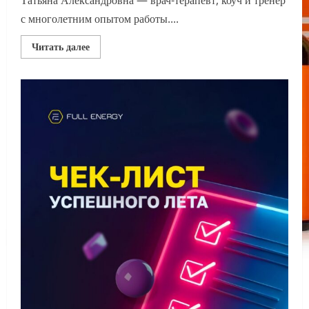
с многолетним опытом работы....
Прочитать
Читать далее
больше
о
Фуллерены:
Применение
и
Результаты