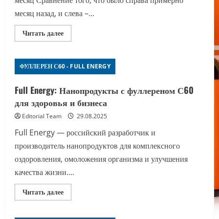
месяц назад, и слева –...
Прочитать
Читать далее
больше
о
Преображение
кожи:
ФУЛЛЕРЕН С60 - FULL ENERGY
чудо-
продукт
до
и
Full Energy: Нанопродукты с фуллереном С60
после
для здоровья и бизнеса
Editorial Team
29.08.2025
Full Energy — российский разработчик и
производитель нанопродуктов для комплексного
оздоровления, омоложения организма и улучшения
качества жизни....
Прочитать
Читать далее
больше
о
Full
Energy: