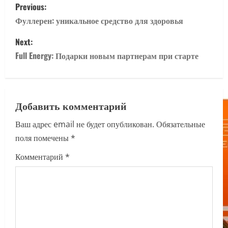
P
Previous:
o
Фуллерен: уникальное средство для здоровья
s
Next:
Full Energy: Подарки новым партнерам при старте
t
n
a
Добавить комментарий
Ваш адрес email не будет опубликован.
Обязательные
v
поля помечены
*
i
Комментарий
*
g
a
t