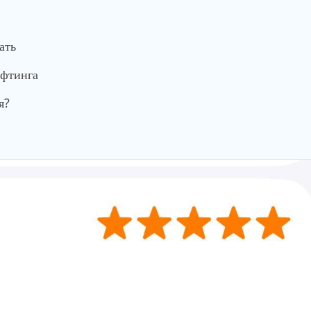
ать
ифтинга
я?