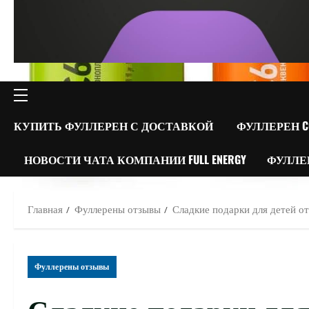
ОСНОВНОЕ
МЕНЮ
КУПИТЬ ФУЛЛЕРЕН С ДОСТАВКОЙ
ФУЛЛЕРЕН C
НОВОСТИ ЧАТА КОМПАНИИ FULL ENERGY
ФУЛЛЕ
Главная
Фуллерены отзывы
Сладкие подарки для детей 
Фуллерены отзывы
Сладкие подарки для