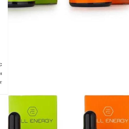
:
и
т