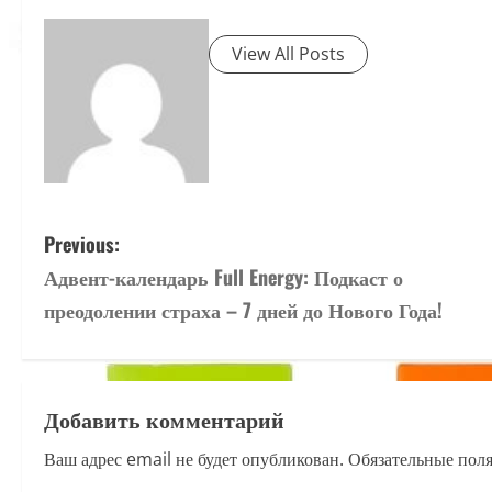
View All Posts
P
Previous:
Адвент-календарь Full Energy: Подкаст о
o
преодолении страха – 7 дней до Нового Года!
s
t
Добавить комментарий
n
Ваш адрес email не будет опубликован.
Обязательные пол
a