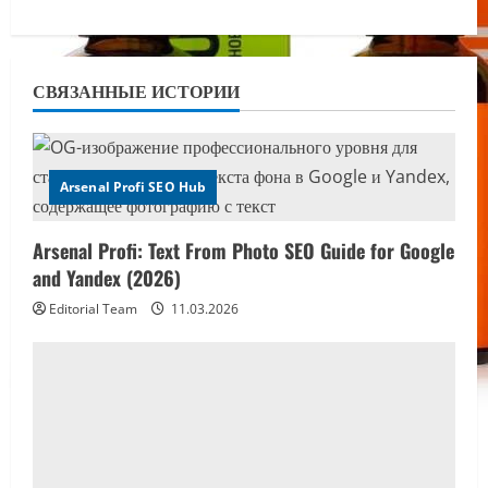
a
v
СВЯЗАННЫЕ ИСТОРИИ
i
g
Arsenal Profi SEO Hub
a
Arsenal Profi: Text From Photo SEO Guide for Google
t
and Yandex (2026)
i
Editorial Team
11.03.2026
o
n