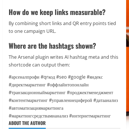
How do we keep links measurable?
By combining short links and QR entry points tied
to one campaign URL.
Where are the hashtags shown?
The Arsenal plugin writes AI hashtag meta and this
shortcode can output them:
#арсеналпрофи
#qrкод
#seo
#google
#яндекс
#директмаркетинг
#оффлайнтопонлайн
#транзакционныймаркетинг
#проджектменеджмент
#контентмаркетинг
#управлениециферой
#датаанализ
#автоматизациямаркетинга
#маркетингсредствамианализ
#интернетмаркетинг
ABOUT THE AUTHOR