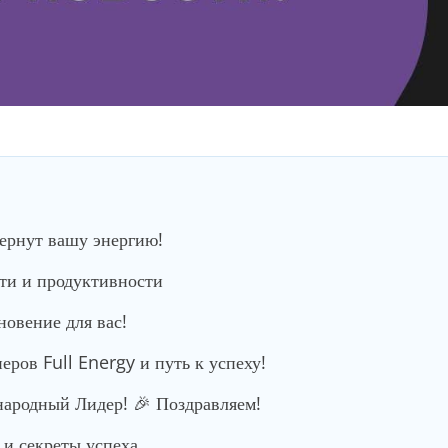
вернут вашу энергию!
сти и продуктивности
новение для вас!
ров Full Energy и путь к успеху!
родный Лидер! 🎉 Поздравляем!
и секреты успеха