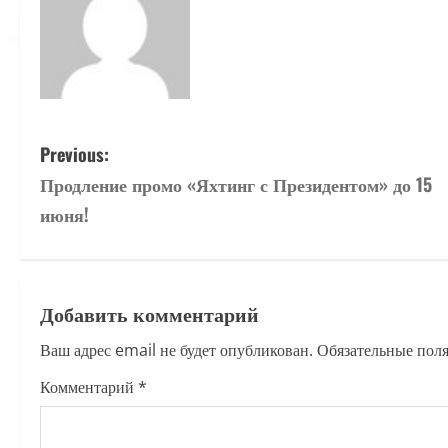
P
Previous:
Продление промо «Яхтинг с Президентом» до 15
o
июня!
s
t
Добавить комментарий
n
Ваш адрес email не будет опубликован.
Обязательные пол
a
Комментарий
*
v