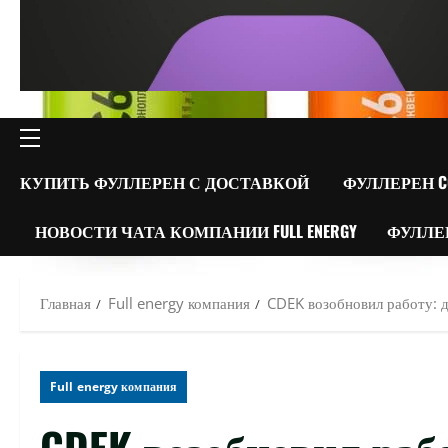
ОСНОВНОЕ
МЕНЮ
КУПИТЬ ФУЛЛЕРЕН С ДОСТАВКОЙ
ФУЛЛЕРЕН C
НОВОСТИ ЧАТА КОМПАНИИ FULL ENERGY
ФУЛЛЕ
Главная
Full energy компания
CDEK возобновил работу: д
Full energy компания
CDEK возобновил работ