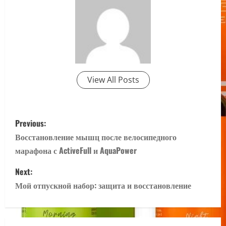
View All Posts
P
Previous:
o
Восстановление мышц после велосипедного
марафона с ActiveFull и AquaPower
s
Next:
t
Мой отпускной набор: защита и восстановление
n
a