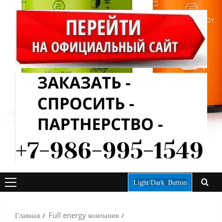
Light/Dark Button
ОСНОВНОЕ
МЕНЮ
Главная
Full energy компания