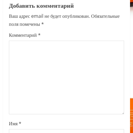
Добавить комментарий
v
Ваш адрес email не будет опубликован.
Обязательные
i
поля помечены
*
g
Комментарий
*
a
t
i
o
n
Имя
*