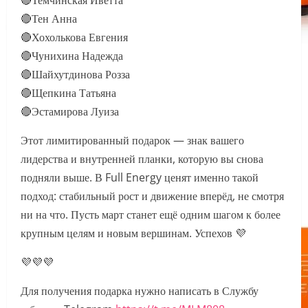
🔴Темчинская Иветта
🔴Тен Анна
🔴Хохолькова Евгения
🔴Чунихина Надежда
🔴Шайхутдинова Розза
🔴Щепкина Татьяна
🔴Эстамирова Луиза
Этот лимитированный подарок — знак вашего
лидерства и внутренней планки, которую вы снова
подняли выше. В Full Energy ценят именно такой
подход: стабильный рост и движение вперёд, не смотря
ни на что. Пусть март станет ещё одним шагом к более
крупным целям и новым вершинам. Успехов 💜
💜💜💜
Для получения подарка нужно написать в Службу