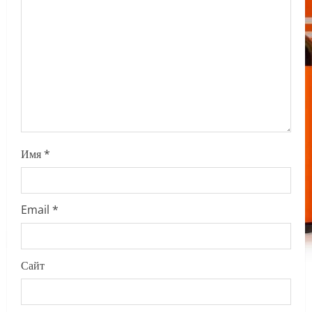
t
i
o
n
Имя
*
Email
*
Сайт