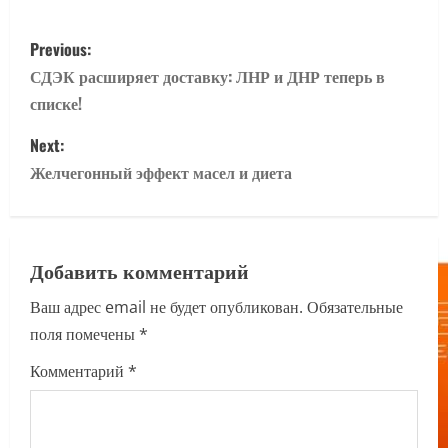
P
Previous:
o
СДЭК расширяет доставку: ЛНР и ДНР теперь в
списке!
s
Next:
t
Желчегонный эффект масел и диета
n
a
Добавить комментарий
v
Ваш адрес email не будет опубликован.
Обязательные
i
поля помечены
*
g
Комментарий
*
a