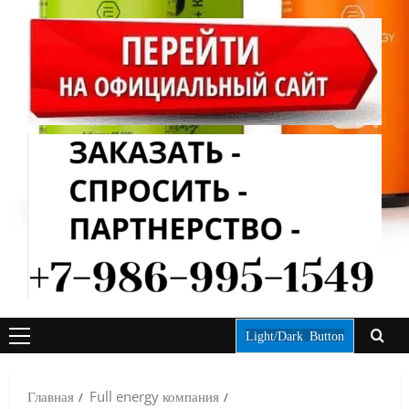
Light/Dark Button
ОСНОВНОЕ
МЕНЮ
Главная
Full energy компания