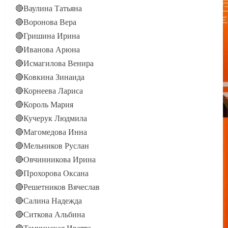
🔴Ваулина Татьяна
🔴Воронова Вера
🔴Гришина Ирина
🔴Иванова Арюна
🔴Исмагилова Венира
🔴Ковкина Зинаида
🔴Корнеева Лариса
🔴Король Мария
🔴Кучерук Людмила
🔴Магомедова Инна
🔴Мельников Руслан
🔴Овчинникова Ирина
🔴Прохорова Оксана
🔴Решетников Вячеслав
🔴Салина Надежда
🔴Ситкова Альбина