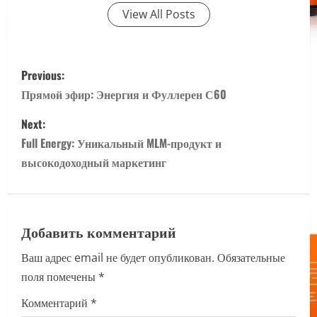
View All Posts
P
Previous:
o
Прямой эфир: Энергия и Фуллерен С60
s
Next:
Full Energy: Уникальный MLM-продукт и
t
высокодоходный маркетинг
n
a
Добавить комментарий
v
Ваш адрес email не будет опубликован.
Обязательные
i
поля помечены
*
g
Комментарий
*