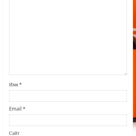
a
t
i
o
n
Имя
*
Email
*
Сайт