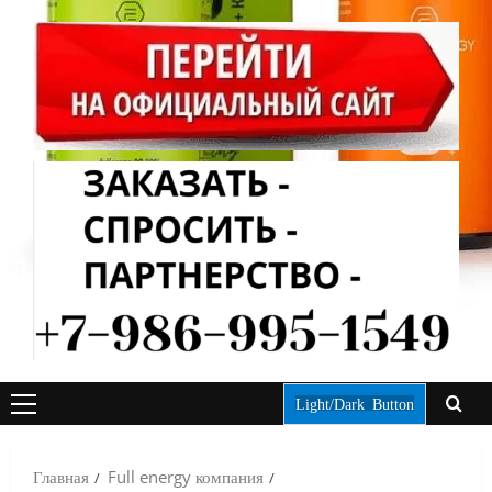
Light/Dark Button
ОСНОВНОЕ
МЕНЮ
Главная
Full energy компания