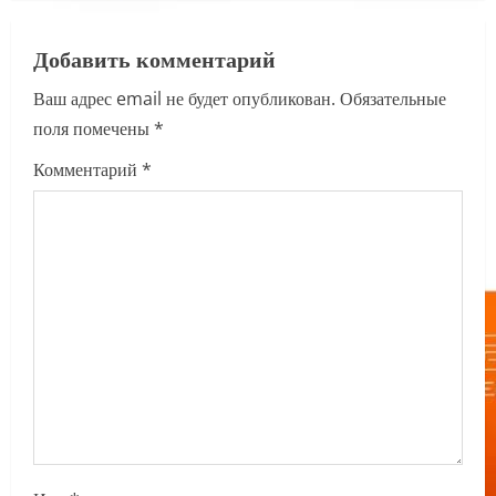
a
Добавить комментарий
v
Ваш адрес email не будет опубликован.
Обязательные
i
поля помечены
*
g
Комментарий
*
a
t
i
o
n