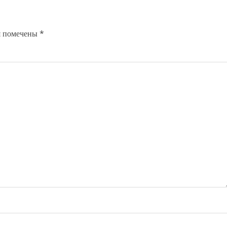
я помечены
*