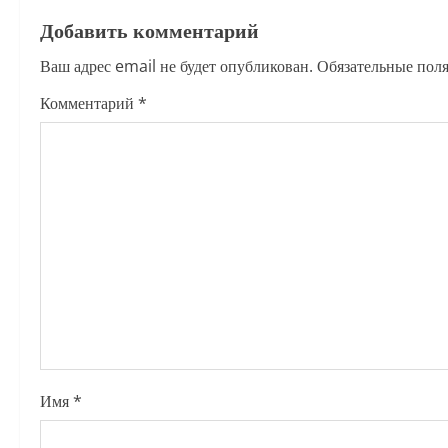
t
Добавить комментарий
n
Ваш адрес email не будет опубликован.
Обязательные пол
a
Комментарий
*
v
i
g
a
t
i
o
Имя
*
n