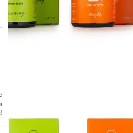
:
и
!