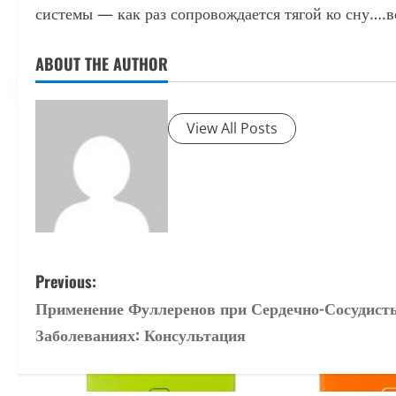
системы — как раз сопровождается тягой ко сну….вс
ABOUT THE AUTHOR
View All Posts
P
Previous:
Применение Фуллеренов при Сердечно-Сосудист
o
Заболеваниях: Консультация
s