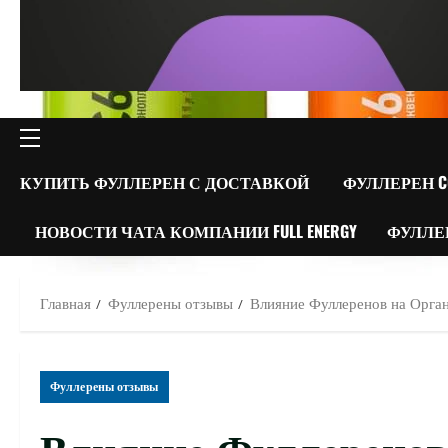
ОСНОВНОЕ
МЕНЮ
КУПИТЬ ФУЛЛЕРЕН С ДОСТАВКОЙ
ФУЛЛЕРЕН C
НОВОСТИ ЧАТА КОМПАНИИ FULL ENERGY
ФУЛЛЕ
Главная
Фуллерены отзывы
Влияние Фуллеренов на Орга
Фуллерены отзывы
Влияние Фуллеренов