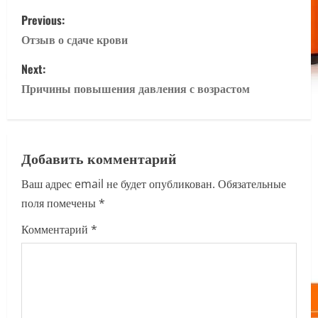
P
Previous:
o
Отзыв о сдаче крови
s
Next:
Причины повышения давления с возрастом
t
n
a
Добавить комментарий
Ваш адрес email не будет опубликован.
Обязательные
v
поля помечены
*
i
Комментарий
*
g
a
t