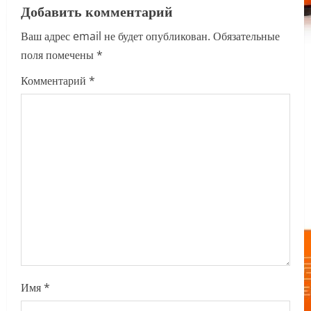
Добавить комментарий
v
Ваш адрес email не будет опубликован.
Обязательные
i
поля помечены
*
g
Комментарий
*
a
t
i
o
n
Имя
*