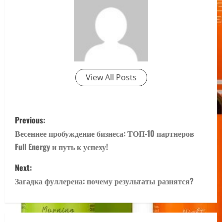
View All Posts
P
Previous:
o
Весеннее пробуждение бизнеса: ТОП-10 партнеров
Full Energy и путь к успеху!
s
Next:
t
Загадка фуллерена: почему результаты разнятся?
n
a