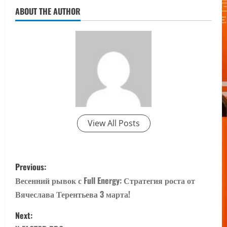
ABOUT THE AUTHOR
View All Posts
P
Previous:
o
Весенний рывок с Full Energy: Стратегия роста от
Вячеслава Терентьева 3 марта!
s
Next:
t