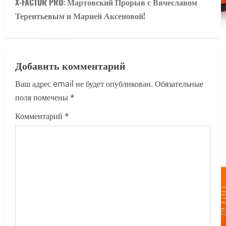
X-FACTOR PRO: Мартовский Прорыв с Вячеславом
n
Терентьевым и Марией Аксеновой!
a
v
Добавить комментарий
i
Ваш адрес email не будет опубликован.
Обязательные
поля помечены
*
g
Комментарий
*
a
t
i
o
n