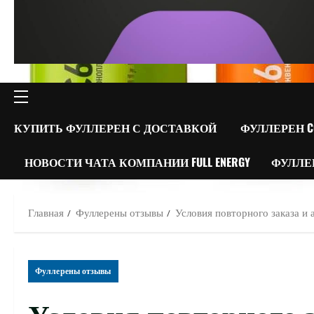
ОСНОВНОЕ
МЕНЮ
КУПИТЬ ФУЛЛЕРЕН С ДОСТАВКОЙ
ФУЛЛЕРЕН C
НОВОСТИ ЧАТА КОМПАНИИ FULL ENERGY
ФУЛЛЕ
Главная
Фуллерены отзывы
Условия повторного заказа и 
Фуллерены отзывы
Условия повторного з