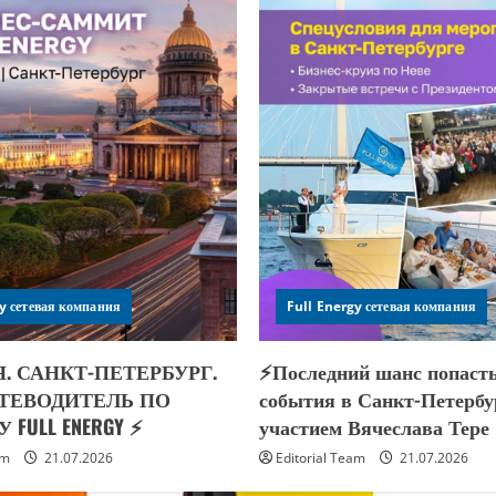
y сетевая компания
Full Energy сетевая компания
Я. САНКТ-ПЕТЕРБУРГ.
⚡️Последний шанс попаст
ТЕВОДИТЕЛЬ ПО
события в Санкт-Петербу
FULL ENERGY ⚡️
участием Вячеслава Тере
am
21.07.2026
Editorial Team
21.07.2026