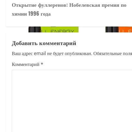
Открытие фуллеренов: Нобелевская премия по
o
химии 1996 года
s
t
Добавить комментарий
n
Ваш адрес email не будет опубликован.
Обязательные пол
a
Комментарий
*
v
i
g
a
t