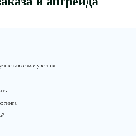
лучшению самочувствия
ать
ифтинга
я?