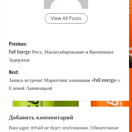
View All Posts
P
Previous:
o
Full Energy: Рост, Масштабирование и Временные
Задержки
s
Next:
t
Запись встречи: Маркетинг компании «Full energy» с
n
Еленой Ланивацкой
a
v
Добавить комментарий
i
Ваш адрес email не будет опубликован.
Обязательные