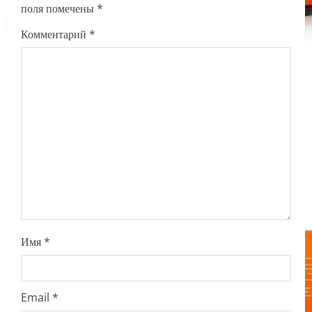
поля помечены
*
g
Комментарий
*
a
t
i
o
n
Имя
*
Email
*