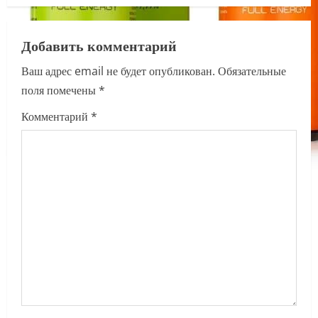
a
v
Добавить комментарий
i
Ваш адрес email не будет опубликован.
Обязательные
поля помечены
*
g
Комментарий
*
a
t
i
o
n